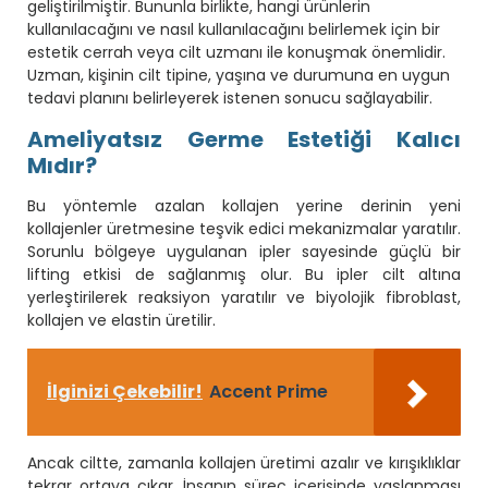
geliştirilmiştir. Bununla birlikte, hangi ürünlerin
kullanılacağını ve nasıl kullanılacağını belirlemek için bir
estetik cerrah veya cilt uzmanı ile konuşmak önemlidir.
Uzman, kişinin cilt tipine, yaşına ve durumuna en uygun
tedavi planını belirleyerek istenen sonucu sağlayabilir.
Ameliyatsız Germe Estetiği Kalıcı
Mıdır?
Bu yöntemle azalan kollajen yerine derinin yeni
kollajenler üretmesine teşvik edici mekanizmalar yaratılır.
Sorunlu bölgeye uygulanan ipler sayesinde güçlü bir
lifting etkisi de sağlanmış olur. Bu ipler cilt altına
yerleştirilerek reaksiyon yaratılır ve biyolojik fibroblast,
kollajen ve elastin üretilir.
İlginizi Çekebilir!
Accent Prime
Ancak ciltte, zamanla kollajen üretimi azalır ve kırışıklıklar
tekrar ortaya çıkar. İnsanın süreç içerisinde yaşlanması