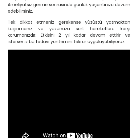
Ameliyatsız germe sonrasında günlük yaşantınıza devam
edebilirsiniz.
Tek dikkat etmeniz gerekense yüzüstü yatmaktan
kaçınmanız ve yüzünüzü sert hareketlere karşı
korumanızdır. Etkisini 2 yıl kadar devam ettirir ve
isterseniz bu tedavi yöntemini tekrar uygulayabiliyoruz.