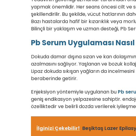
yapmak önemlidir. Her seans öncesi cilt ve
şekillendirilir. Bu şekilde, vücut hatlarının
Bazı hastalarda hafif bir kızarıklık veya morlu
Bilinçli bir yaklaşım ve uzman desteği, Pb Ser
Pb Serum Uygulaması Nasıl
Dokuda damar dışına sızan ve kan dolaşımın
azalmasını sağlıyor. Yaşlanan ve bozuk kollaj
Lipaz dokuda sıkışan yağların da incelmesini
beraberinde getirir.
Enjeksiyon yöntemiyle uygulanan bu
Pb ser
geniş endikasyon yelpazesine sahiptir. endoj
özelliktedir ve belirli dozda verilerek iyileşm
İlginizi Çekebilir!
Beşiktaş Lazer Epilas