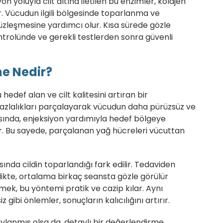
 yoluyla cilt altına iletilen bu enzimler, kolajen
ır. Vücudun ilgili bölgesinde toparlanma ve
süzleşmesine yardımcı olur. Kısa sürede gözle
trolünde ve gerekli testlerden sonra güvenli
me Nedir?
edef alan ve cilt kalitesini artıran bir
fazlalıkları parçalayarak vücudun daha pürüzsüz ve
sında, enjeksiyon yardımıyla hedef bölgeye
lır. Bu sayede, parçalanan yağ hücreleri vücuttan
sında cildin toparlandığı fark edilir. Tedaviden
rlikte, ortalama birkaç seansta gözle görülür
mek, bu yöntemi pratik ve cazip kılar. Aynı
ibi önlemler, sonuçların kalıcılığını artırır.
ylanmış olsa da, detaylı bir değerlendirme