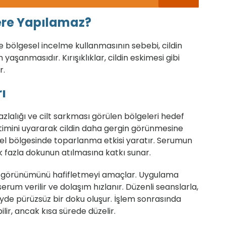
ere Yapılamaz?
 ile bölgesel incelme kullanmasının sebebi, cildin
aşanmasıdır. Kırışıklıklar, cildin eskimesi gibi
r.
ı
zlalığı ve cilt sarkması görülen bölgeleri hedef
üretimini uyararak cildin daha gergin görünmesine
 bel bölgesinde toparlanma etkisi yaratır. Serumun
 fazla dokunun atılmasına katkı sunar.
ülit görünümünü hafifletmeyi amaçlar. Uygulama
erum verilir ve dolaşım hızlanır. Düzenli seanslarla,
eyde pürüzsüz bir doku oluşur. İşlem sonrasında
ilir, ancak kısa sürede düzelir.