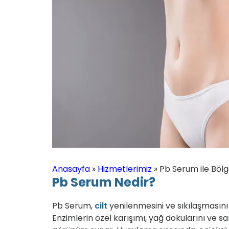
Anasayfa
»
Hizmetlerimiz
»
Pb Serum ile Böl
Pb Serum Nedir?
Pb Serum,
cilt
yenilenmesini ve sıkılaşmasını
Enzimlerin özel karışımı, yağ dokularını ve s