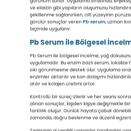
görünüm sunar. Uygulama sırasında, enjeksiyon
ve elastin gibi yapıların oluşumunu hızlandır
şekillenme sağlanırken, cilt yüzeyinin pürüz
görülür sonuçlar veren
Pb serum
, uzman kon
biçimde uygulanır.
Pb Serum ile Bölgesel İncel
Pb Serum ile bölgesel incelme, yağ dokusunu h
uygulamadır. Bu enzim bazlı serum, lokalize 
sıkı görünmesine destek olur. Uygulama sıra
enzimler aktarılır ve kan dolaşımı hızlandırı
atılır ve kolajen üretimi artar.
Kontrollü bir süreç izlenir ve her seans sonra
alınan sonuçlar, kişiden kişiye değişmekle bi
farklılık oluşur. Günlük hayata çabuk dönebil
zamanda, doğru beslenme ve düzenli egzersiz g
Tedavinin güvenliği uzmanlar tarafından ona