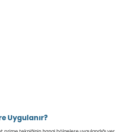
re Uygulanır?
 prime tekniğinin hangi bölgelere uygulandığı yer