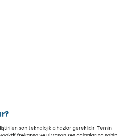
ır?
tirilen son teknolojik cihazlar gereklidir. Temin
adyoaktif frekansa ve ultrason ses dalgalarına sahip