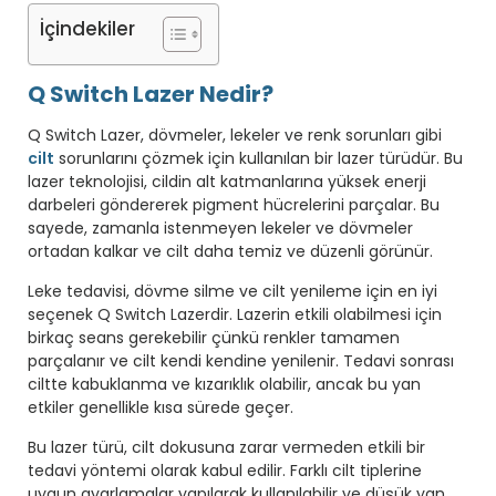
İçindekiler
Q Switch Lazer Nedir?
Q Switch Lazer, dövmeler, lekeler ve renk sorunları gibi
cilt
sorunlarını çözmek için kullanılan bir lazer türüdür. Bu
lazer teknolojisi, cildin alt katmanlarına yüksek enerji
darbeleri göndererek pigment hücrelerini parçalar. Bu
sayede, zamanla istenmeyen lekeler ve dövmeler
ortadan kalkar ve cilt daha temiz ve düzenli görünür.
Leke tedavisi, dövme silme ve cilt yenileme için en iyi
seçenek Q Switch Lazerdir. Lazerin etkili olabilmesi için
birkaç seans gerekebilir çünkü renkler tamamen
parçalanır ve cilt kendi kendine yenilenir. Tedavi sonrası
ciltte kabuklanma ve kızarıklık olabilir, ancak bu yan
etkiler genellikle kısa sürede geçer.
Bu lazer türü, cilt dokusuna zarar vermeden etkili bir
tedavi yöntemi olarak kabul edilir. Farklı cilt tiplerine
uygun ayarlamalar yapılarak kullanılabilir ve düşük yan