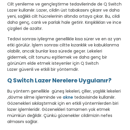
Cilt yenileme ve gençleştirme tedavilerinde de Q Switch
Lazer kullanılır. Lazer, cildin üst tabakasını çıkarır ve daha
yeni, sağlıklı cilt hücrelerinin altında ortaya çıkar. Bu, cildi
daha genç, canlı ve parlak hale getirir. Kırışıklıkları ve ince
çizgileri de azaltır.
Tedavi sonrası iyileşme genellikle kısa sürer ve en az yan
etki görülür. İşlem sonrası ciltte kızarıklık ve kabuklanma
olabilir, ancak bunlar kısa sürede geçer. Lekeleri
gidermek, cilt tonunu eşitlemek ve daha genç bir
görünüm elde etmek isteyenler için Q Switch
Lazer güvenli ve etkili bir yöntemdir.
Q Switch Lazer Nerelere Uygulanır?
Bu yöntem genellikle güneş lekeleri, çiller, yaşlılık lekeleri
,dövme silme işleminde ve
akne
tedavisinde kullanılır.
Gözenekleri sıkılaştırmak için en etkili yöntemlerden biri
lazer işlemleridir. Gözenekleri tamamen yok etmek
mümkün değildir. Çünkü gözenekler cildimizin nefes
almasını sağlar.