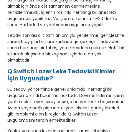
tüm uygulamalarda olduğu gibi daha sağlıklı sonuç
almak için önce cilt tamamen derinlemesine
temizlenmelidir. İşlem sırasında herhangi bir anestezi
uygulaması yapılmaz. Ve işlem ortalama 15-20 dakika
sürer. Haftada 1 ve ya 3 seans uygulama yapılır.
Tedavi sonrası cilt tam anlamıyla yenilenme, gençleşme
süreci 6 ay gibi bir süre zarfında gerçekleşir. Tedaviden
sonra herhangi bir tahriş, yara meydana gelmez. Hafif bir
kızarıklık oluşsa da bir kaç saat içinde o da yok
olmaktadır.
Q Switch Lazer Leke Tedavisi Kimler
İçin Uygundur?
Bu tedavi yönteminde genel anlamda herhangi bir
uygulama kısıdı bulunmamaktadır. Dövme sildirme işlemi
yaptırmak isteyen bireyler sıkça bu yönteme başvururlar.
Ayrıca yaşa bağlı pigmentasyon lekeleri, güneş lekeleri
gibi problemi olan bireyler de Q Switch Lazer
uygulamasını tercih emektedirler.
Yaşlılık ve güneş lekeleri melanosit artışı sebebiyle