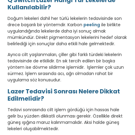
Q Switch Lazer Hangi Tür Lekelerde
Kullanılabilir?
Doğum lekeleri dahil her türlü lekelerin tedavisinde son
drece başarılı bir yöntemdir. Karbon
peeling
ile birlikte
uygulandığında lekelerde daha iyi sonuç almak
mümkündür. Direkt pigmentasyon lekelerini hedef olarak
belirlediği için sonuçlar daha etkili hale gelmektedir.
Ayrıca cilt yaşlanmaları, çiller gibi farklı türdeki lekelerin
tedavisinde de etkilidir. En sık tercih edilen bir başka
yöntem ise dövme sildirme işlemidir. İşlemler çok uzun
sürmez. İşlem sırasında acı, ağrı olmadan rahat bir
uygulama söz konusudur.
Lazer Tedavisi Sonrası Nelere Dikkat
Edilmelidir?
Tedavi sonrasında cilt işlem gördüğü için hassas hale
gelir bu yüzden dikkatli olunması gerekir. Özellikle direkt
güneş ışığına maruz kalınmamalıdır. Aksi halde güneş
lekeleri oluşabilmektedir.