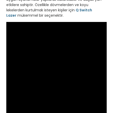
etkilere sahiptir. Özellikle dövmelerden ve koyu
lekelerden kurtulmak isteyen kişiler için
Q Switch
Lazer
mükemmel bir seçenektir.