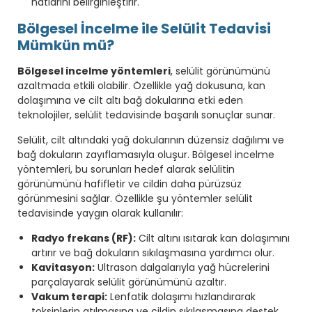
hatlarını belirginleştirir.
Bölgesel İncelme ile Selülit Tedavisi
Mümkün mü?
Bölgesel incelme yöntemleri
, selülit görünümünü
azaltmada etkili olabilir. Özellikle yağ dokusuna, kan
dolaşımına ve cilt altı bağ dokularına etki eden
teknolojiler, selülit tedavisinde başarılı sonuçlar sunar.
Selülit, cilt altındaki yağ dokularının düzensiz dağılımı ve
bağ dokuların zayıflamasıyla oluşur. Bölgesel incelme
yöntemleri, bu sorunları hedef alarak selülitin
görünümünü hafifletir ve cildin daha pürüzsüz
görünmesini sağlar. Özellikle şu yöntemler selülit
tedavisinde yaygın olarak kullanılır:
Radyo frekans (RF):
Cilt altını ısıtarak kan dolaşımını
artırır ve bağ dokuların sıkılaşmasına yardımcı olur.
Kavitasyon:
Ultrason dalgalarıyla yağ hücrelerini
parçalayarak selülit görünümünü azaltır.
Vakum terapi:
Lenfatik dolaşımı hızlandırarak
toksinlerin atılmasına ve cildin sıkılaşmasına destek