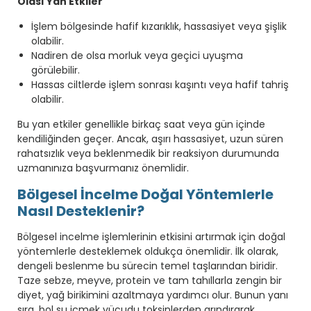
Olası Yan Etkiler
İşlem bölgesinde hafif kızarıklık, hassasiyet veya şişlik
olabilir.
Nadiren de olsa morluk veya geçici uyuşma
görülebilir.
Hassas ciltlerde işlem sonrası kaşıntı veya hafif tahriş
olabilir.
Bu yan etkiler genellikle birkaç saat veya gün içinde
kendiliğinden geçer. Ancak, aşırı hassasiyet, uzun süren
rahatsızlık veya beklenmedik bir reaksiyon durumunda
uzmanınıza başvurmanız önemlidir.
Bölgesel İncelme Doğal Yöntemlerle
Nasıl Desteklenir?
Bölgesel incelme işlemlerinin etkisini artırmak için doğal
yöntemlerle desteklemek oldukça önemlidir. İlk olarak,
dengeli beslenme bu sürecin temel taşlarından biridir.
Taze sebze, meyve, protein ve tam tahıllarla zengin bir
diyet, yağ birikimini azaltmaya yardımcı olur. Bunun yanı
sıra, bol su içmek vücudu toksinlerden arındırarak