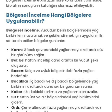
bölgesel incelme etkisi uzun süre korunabilir. Aksi halde,
kilo alımı sonuçların kalıcılığını olumsuz etkileyebilir.
Bölgesel İncelme Hangi Bölgelere
Uygulanabilir?
Bölgesel incelme
, vücudun belirli bölgelerindeki yağ
birikimlerini azaltmak ve şekillendirmek için uygulanır. En
sık tercih edilen bölgeler şunlardır:
Karın:
Göbek çevresindeki yağlanmayı azaltarak düz
bir görünüm sağlar.
Bel:
Bel hattını inceltip daha orantılı bir vücut şekli
oluşturur.
Basen:
Kalça ve uyluk bölgesindeki fazla yağları
hedef alır.
Bacaklar:
İç bacak ve dış bacak bölgelerinde yağ
birikimini azaltarak daha sıkı bir görünüm sunar.
Kollar:
Üst koldaki sarkma ve yağlanmaları azaltır.
Sırt:
Sırtın üst ve alt bölgelerindeki yağ birikimlerini
giderir.
Gıdı:
Çene altındaki fazla yağlanmayı azaltarak yüz