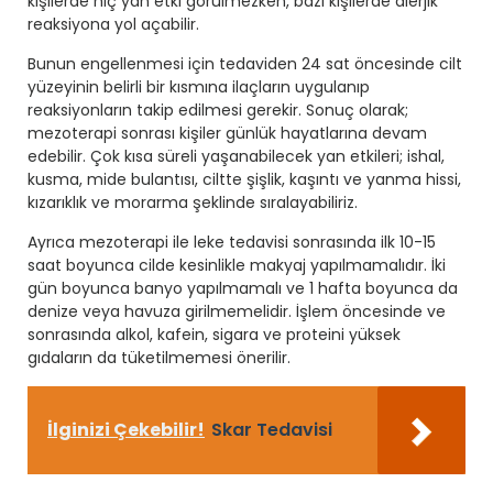
kişilerde hiç yan etki görülmezken, bazı kişilerde alerjik
reaksiyona yol açabilir.
Bunun engellenmesi için tedaviden 24 sat öncesinde cilt
yüzeyinin belirli bir kısmına ilaçların uygulanıp
reaksiyonların takip edilmesi gerekir. Sonuç olarak;
mezoterapi sonrası kişiler günlük hayatlarına devam
edebilir. Çok kısa süreli yaşanabilecek yan etkileri; ishal,
kusma, mide bulantısı, ciltte şişlik, kaşıntı ve yanma hissi,
kızarıklık ve morarma şeklinde sıralayabiliriz.
Ayrıca mezoterapi ile leke tedavisi sonrasında ilk 10-15
saat boyunca cilde kesinlikle makyaj yapılmamalıdır. İki
gün boyunca banyo yapılmamalı ve 1 hafta boyunca da
denize veya havuza girilmemelidir. İşlem öncesinde ve
sonrasında alkol, kafein, sigara ve proteini yüksek
gıdaların da tüketilmemesi önerilir.
İlginizi Çekebilir!
Skar Tedavisi