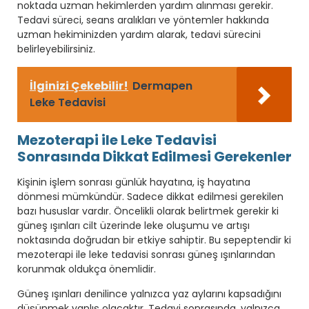
noktada uzman hekimlerden yardım alınması gerekir.
Tedavi süreci, seans aralıkları ve yöntemler hakkında
uzman hekiminizden yardım alarak, tedavi sürecini
belirleyebilirsiniz.
İlginizi Çekebilir!
Dermapen
Leke Tedavisi
Mezoterapi ile Leke Tedavisi
Sonrasında Dikkat Edilmesi Gerekenler
Kişinin işlem sonrası günlük hayatına, iş hayatına
dönmesi mümkündür. Sadece dikkat edilmesi gerekilen
bazı hususlar vardır. Öncelikli olarak belirtmek gerekir ki
güneş ışınları cilt üzerinde leke oluşumu ve artışı
noktasında doğrudan bir etkiye sahiptir. Bu sepeptendir ki
mezoterapi ile leke tedavisi sonrası güneş ışınlarından
korunmak oldukça önemlidir.
Güneş ışınları denilince yalnızca yaz aylarını kapsadığını
düşünmek yanlış olacaktır. Tedavi sonrasında, yalnızca