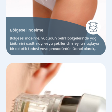
Bölgesel İncelme
Bölgesel incelme, vücudun belirli bölgelerinde yağ
birikimini azaltmayı veya şekillendirmeyi amaçlayan
bir estetik tedavi veya prosedürdür. Genel olarak,
kilo verme ve egzersizle hedeflenen bölgelerdeki
yağları hedefler.Genel olarak, kadınlar vücut şekli
söz konusu olduğunda en büyük eleştirmenlerdir.
Kadınların %91’i vücutlarında değiştirmek veya
azaltmak istedikleri şeyler olduğunu söylüyor.