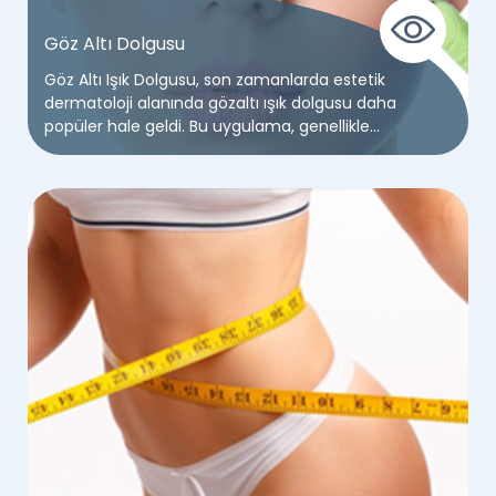
Göz Altı Dolgusu
Göz Altı Işık Dolgusu, son zamanlarda estetik
dermatoloji alanında gözaltı ışık dolgusu daha
popüler hale geldi. Bu uygulama, genellikle
yaşlanma ve genetik faktörler nedeniyle yüz
bölgesinde ortaya çıkan gözaltı morlukları,
çukurlukları ve koyu halkaları gidermek için kullanılır.
Gözaltı ışık dolgusu, kişinin yüzündeki ışığı ve
dolayısıyla gençlik görüntüsünü canlandırmasına
yardımcı olur.