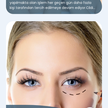
yapılmakta olan işlem her geçen gün daha fazla
kişi tarafından tercih edilmeye devam ediyor.Cildin
çok hoş, genç ve pürüzsüz görünmesine yardımcı
olan baby face beauty işlemi, zamana karşı yenilen
cildin düzelmesine olanak sağlıyor.Sizler de yaşlılık
belirtilerinden kurtulmak, daha genç ve sağlıklı bir
cilde kavuşmak için bu işlemi Thulium Lazer
cihazından faydalanabilirsiniz. Alanında uzman
personeller tarafından kullanılan Thulium Lazer
cihazı ile istediğiniz cilde kavuşmak artık daha kolay
hale geliyor.