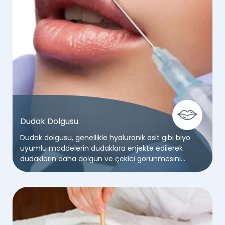
Dudak Dolgusu
Dudak dolgusu, genellikle hyaluronik asit gibi biyo
uyumlu maddelerin dudaklara enjekte edilerek
dudakların daha dolgun ve çekici görünmesini
sağlayan bir estetik işlemdir. Dolgu maddeleri,
dudakların hacmini artırmak, şeklini iyileştirmek ve
dudak çevresindeki ince çizgileri azaltmak için
kullanılır.