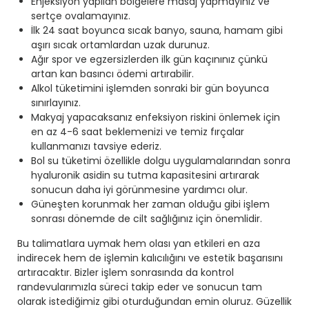
Enjeksiyon yapılan bölgelere masaj yapmayınız ve
sertçe ovalamayınız.
İlk 24 saat boyunca sıcak banyo, sauna, hamam gibi
aşırı sıcak ortamlardan uzak durunuz.
Ağır spor ve egzersizlerden ilk gün kaçınınız çünkü
artan kan basıncı ödemi artırabilir.
Alkol tüketimini işlemden sonraki bir gün boyunca
sınırlayınız.
Makyaj yapacaksanız enfeksiyon riskini önlemek için
en az 4-6 saat beklemenizi ve temiz fırçalar
kullanmanızı tavsiye ederiz.
Bol su tüketimi özellikle dolgu uygulamalarından sonra
hyaluronik asidin su tutma kapasitesini artırarak
sonucun daha iyi görünmesine yardımcı olur.
Güneşten korunmak her zaman olduğu gibi işlem
sonrası dönemde de cilt sağlığınız için önemlidir.
Bu talimatlara uymak hem olası yan etkileri en aza
indirecek hem de işlemin kalıcılığını ve estetik başarısını
artıracaktır. Bizler işlem sonrasında da kontrol
randevularımızla süreci takip eder ve sonucun tam
olarak istediğimiz gibi oturduğundan emin oluruz. Güzellik