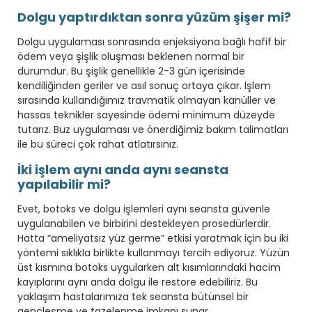
Dolgu yaptırdıktan sonra yüzüm şişer mi?
Dolgu uygulaması sonrasında enjeksiyona bağlı hafif bir
ödem veya şişlik oluşması beklenen normal bir
durumdur. Bu şişlik genellikle 2-3 gün içerisinde
kendiliğinden geriler ve asıl sonuç ortaya çıkar. İşlem
sırasında kullandığımız travmatik olmayan kanüller ve
hassas teknikler sayesinde ödemi minimum düzeyde
tutarız. Buz uygulaması ve önerdiğimiz bakım talimatları
ile bu süreci çok rahat atlatırsınız.
İki işlem aynı anda aynı seansta
yapılabilir mi?
Evet, botoks ve dolgu işlemleri aynı seansta güvenle
uygulanabilen ve birbirini destekleyen prosedürlerdir.
Hatta “ameliyatsız yüz germe” etkisi yaratmak için bu iki
yöntemi sıklıkla birlikte kullanmayı tercih ediyoruz. Yüzün
üst kısmına botoks uygularken alt kısımlarındaki hacim
kayıplarını aynı anda dolgu ile restore edebiliriz. Bu
yaklaşım hastalarımıza tek seansta bütünsel bir
gençleşme ve tazelenme imkanı sunar.