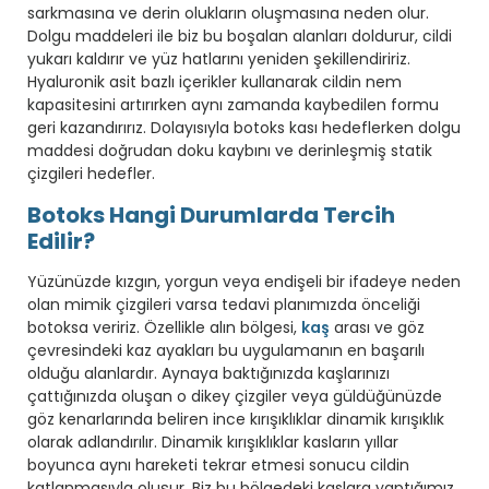
sarkmasına ve derin olukların oluşmasına neden olur.
Dolgu maddeleri ile biz bu boşalan alanları doldurur, cildi
yukarı kaldırır ve yüz hatlarını yeniden şekillendiririz.
Hyaluronik asit bazlı içerikler kullanarak cildin nem
kapasitesini artırırken aynı zamanda kaybedilen formu
geri kazandırırız. Dolayısıyla botoks kası hedeflerken dolgu
maddesi doğrudan doku kaybını ve derinleşmiş statik
çizgileri hedefler.
Botoks Hangi Durumlarda Tercih
Edilir?
Yüzünüzde kızgın, yorgun veya endişeli bir ifadeye neden
olan mimik çizgileri varsa tedavi planımızda önceliği
botoksa veririz. Özellikle alın bölgesi,
kaş
arası ve göz
çevresindeki kaz ayakları bu uygulamanın en başarılı
olduğu alanlardır. Aynaya baktığınızda kaşlarınızı
çattığınızda oluşan o dikey çizgiler veya güldüğünüzde
göz kenarlarında beliren ince kırışıklıklar dinamik kırışıklık
olarak adlandırılır. Dinamik kırışıklıklar kasların yıllar
boyunca aynı hareketi tekrar etmesi sonucu cildin
katlanmasıyla oluşur. Biz bu bölgedeki kaslara yaptığımız