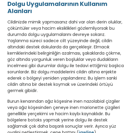
Dolgu Uygulamalarının Kullanım
Alanları
Cildinizde mimik yapmasanız dahi var olan derin oluklar,
çöküntüler veya hacim eksiklikleri gözlemliyorsak bu
durumda dolgu uygulamalarını devreye sokarız.
Yaşlanma süreci sadece cilt yüzeyinde değil, cildin
altındaki destek dokularda da gerçekleşir. Elmacık
kemiklerindeki belirginliğin azalması, şakaklarda çökme,
göz altında yorgunluk veren boşluklar veya dudakların
incelmesi gibi durumlar dolgu ile tedavi ettiğimiz başlıca
sorunlardır. Biz dolgu maddelerini cildin altına enjekte
ederek o bölgeyi yeniden yapılandırırız. Bu işlem sanki
cildin altına bir destek koymak ve üzerindeki örtüyü
germek gibidir.
Burun kenarından ağız köşesine inen nazolabial çizgiler
veya ağız köşesinden çeneye inen marionette çizgileri
genellikle yerçekimi ve hacim kaybı kaynaklıdır. Bu
bölgelere botoks yapmak yerine dolgu ile destek
sağlamak çok daha başarılı sonuçlar verir. Ayrıca yüz
ovalini netleştirmek, çene hattını (
jawline
)