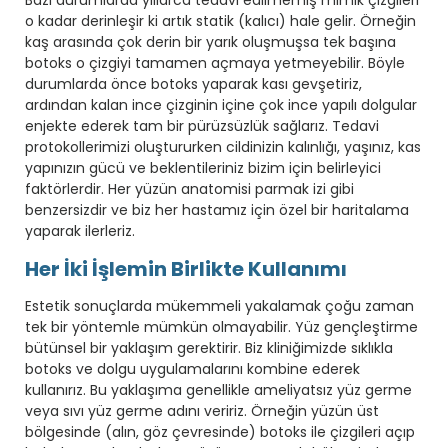
o kadar derinleşir ki artık statik (kalıcı) hale gelir. Örneğin
kaş arasında çok derin bir yarık oluşmuşsa tek başına
botoks o çizgiyi tamamen açmaya yetmeyebilir. Böyle
durumlarda önce botoks yaparak kası gevşetiriz,
ardından kalan ince çizginin içine çok ince yapılı dolgular
enjekte ederek tam bir pürüzsüzlük sağlarız. Tedavi
protokollerimizi oluştururken cildinizin kalınlığı, yaşınız, kas
yapınızın gücü ve beklentileriniz bizim için belirleyici
faktörlerdir. Her yüzün anatomisi parmak izi gibi
benzersizdir ve biz her hastamız için özel bir haritalama
yaparak ilerleriz.
Her İki İşlemin Birlikte Kullanımı
Estetik sonuçlarda mükemmeli yakalamak çoğu zaman
tek bir yöntemle mümkün olmayabilir. Yüz gençleştirme
bütünsel bir yaklaşım gerektirir. Biz kliniğimizde sıklıkla
botoks ve dolgu uygulamalarını kombine ederek
kullanırız. Bu yaklaşıma genellikle ameliyatsız yüz germe
veya sıvı yüz germe adını veririz. Örneğin yüzün üst
bölgesinde (alın, göz çevresinde) botoks ile çizgileri açıp