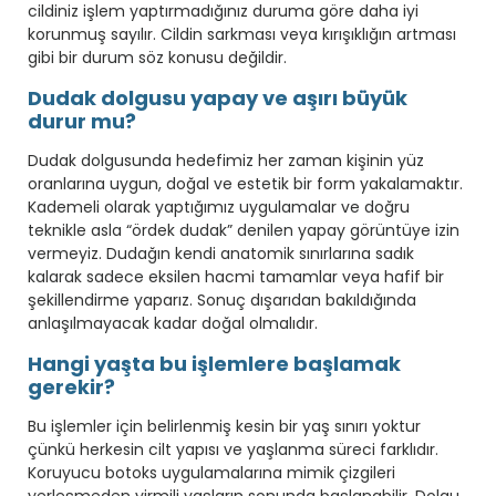
cildiniz işlem yaptırmadığınız duruma göre daha iyi
korunmuş sayılır. Cildin sarkması veya kırışıklığın artması
gibi bir durum söz konusu değildir.
Dudak dolgusu yapay ve aşırı büyük
durur mu?
Dudak dolgusunda hedefimiz her zaman kişinin yüz
oranlarına uygun, doğal ve estetik bir form yakalamaktır.
Kademeli olarak yaptığımız uygulamalar ve doğru
teknikle asla “ördek dudak” denilen yapay görüntüye izin
vermeyiz. Dudağın kendi anatomik sınırlarına sadık
kalarak sadece eksilen hacmi tamamlar veya hafif bir
şekillendirme yaparız. Sonuç dışarıdan bakıldığında
anlaşılmayacak kadar doğal olmalıdır.
Hangi yaşta bu işlemlere başlamak
gerekir?
Bu işlemler için belirlenmiş kesin bir yaş sınırı yoktur
çünkü herkesin cilt yapısı ve yaşlanma süreci farklıdır.
Koruyucu botoks uygulamalarına mimik çizgileri
yerleşmeden yirmili yaşların sonunda başlanabilir. Dolgu