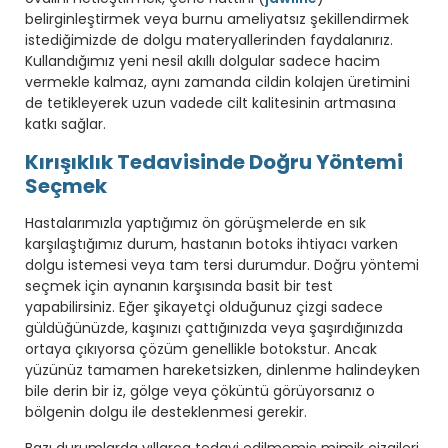
belirginleştirmek veya burnu ameliyatsız şekillendirmek
istediğimizde de dolgu materyallerinden faydalanırız.
Kullandığımız yeni nesil akıllı dolgular sadece hacim
vermekle kalmaz, aynı zamanda cildin kolajen üretimini
de tetikleyerek uzun vadede cilt kalitesinin artmasına
katkı sağlar.
Kırışıklık Tedavisinde Doğru Yöntemi
Seçmek
Hastalarımızla yaptığımız ön görüşmelerde en sık
karşılaştığımız durum, hastanın botoks ihtiyacı varken
dolgu istemesi veya tam tersi durumdur. Doğru yöntemi
seçmek için aynanın karşısında basit bir test
yapabilirsiniz. Eğer şikayetçi olduğunuz çizgi sadece
güldüğünüzde, kaşınızı çattığınızda veya şaşırdığınızda
ortaya çıkıyorsa çözüm genellikle botokstur. Ancak
yüzünüz tamamen hareketsizken, dinlenme halindeyken
bile derin bir iz, gölge veya çöküntü görüyorsanız o
bölgenin dolgu ile desteklenmesi gerekir.
Bazı durumlarda yıllarca tedavi edilmemiş mimik çizgileri