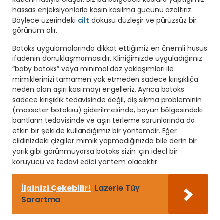
hassas enjeksiyonlarla kasın kasılma gücünü azaltırız.
Böylece üzerindeki
cilt
dokusu düzleşir ve pürüzsüz bir
görünüm alır.
Botoks uygulamalarında dikkat ettiğimiz en önemli husus
ifadenin donuklaşmamasıdır. Kliniğimizde uyguladığımız
“baby botoks” veya minimal doz yaklaşımları ile
mimiklerinizi tamamen yok etmeden sadece kırışıklığa
neden olan aşırı kasılmayı engelleriz. Ayrıca botoks
sadece kırışıklık tedavisinde değil, diş sıkma probleminin
(masseter botoksu) giderilmesinde, boyun bölgesindeki
bantların tedavisinde ve aşırı terleme sorunlarında da
etkin bir şekilde kullandığımız bir yöntemdir. Eğer
cildinizdeki çizgiler mimik yapmadığınızda bile derin bir
yarık gibi görünmüyorsa botoks sizin için ideal bir
koruyucu ve tedavi edici yöntem olacaktır.
İlginizi Çekebilir!
Lazerle Tüy
Sarartma