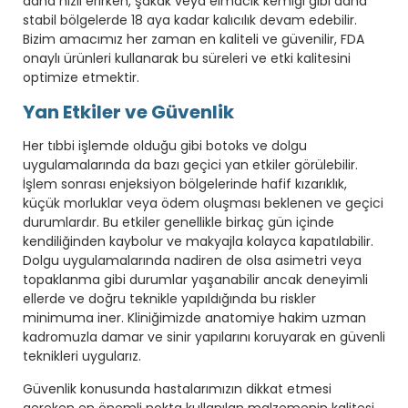
daha hızlı erirken, şakak veya elmacık kemiği gibi daha
stabil bölgelerde 18 aya kadar kalıcılık devam edebilir.
Bizim amacımız her zaman en kaliteli ve güvenilir, FDA
onaylı ürünleri kullanarak bu süreleri ve etki kalitesini
optimize etmektir.
Yan Etkiler ve Güvenlik
Her tıbbi işlemde olduğu gibi botoks ve dolgu
uygulamalarında da bazı geçici yan etkiler görülebilir.
İşlem sonrası enjeksiyon bölgelerinde hafif kızarıklık,
küçük morluklar veya ödem oluşması beklenen ve geçici
durumlardır. Bu etkiler genellikle birkaç gün içinde
kendiliğinden kaybolur ve makyajla kolayca kapatılabilir.
Dolgu uygulamalarında nadiren de olsa asimetri veya
topaklanma gibi durumlar yaşanabilir ancak deneyimli
ellerde ve doğru teknikle yapıldığında bu riskler
minimuma iner. Kliniğimizde anatomiye hakim uzman
kadromuzla damar ve sinir yapılarını koruyarak en güvenli
teknikleri uygularız.
Güvenlik konusunda hastalarımızın dikkat etmesi
gereken en önemli nokta kullanılan malzemenin kalitesi