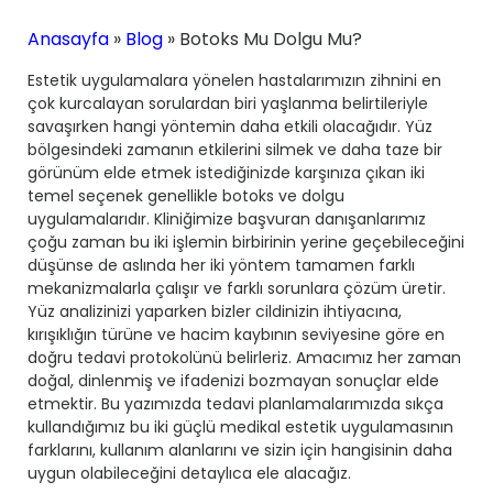
Anasayfa
»
Blog
»
Botoks Mu Dolgu Mu?
Estetik uygulamalara yönelen hastalarımızın zihnini en
çok kurcalayan sorulardan biri yaşlanma belirtileriyle
savaşırken hangi yöntemin daha etkili olacağıdır. Yüz
bölgesindeki zamanın etkilerini silmek ve daha taze bir
görünüm elde etmek istediğinizde karşınıza çıkan iki
temel seçenek genellikle botoks ve dolgu
uygulamalarıdır. Kliniğimize başvuran danışanlarımız
çoğu zaman bu iki işlemin birbirinin yerine geçebileceğini
düşünse de aslında her iki yöntem tamamen farklı
mekanizmalarla çalışır ve farklı sorunlara çözüm üretir.
Yüz analizinizi yaparken bizler cildinizin ihtiyacına,
kırışıklığın türüne ve hacim kaybının seviyesine göre en
doğru tedavi protokolünü belirleriz. Amacımız her zaman
doğal, dinlenmiş ve ifadenizi bozmayan sonuçlar elde
etmektir. Bu yazımızda tedavi planlamalarımızda sıkça
kullandığımız bu iki güçlü medikal estetik uygulamasının
farklarını, kullanım alanlarını ve sizin için hangisinin daha
uygun olabileceğini detaylıca ele alacağız.