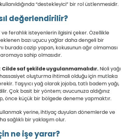
 kullanıldığında “destekleyici” bir rol üstlenmesidir.
ıl değerlendirilir?
ve ferahlık isteyenlerin ilgisini çeker. Özellikle
e eklenen bazı uçucu yağlar daha dengeli bir
ağını burada cazip yapan, kokusunun ağır olmaması
r aromaya sahip olmasıdır.
:
Cilde saf şekilde uygulanmamalıdır.
Nioli yağı
a hassasiyet oluşturma ihtimali olduğu için mutlaka
erekir. Taşıyıcı yağ olarak jojoba, tatlı badem yağı,
ilir. Çok basit bir yöntem; avucunuza aldığınız
leyip, önce küçük bir bölgede deneme yapmaktır.
” kullanmak yerine, ihtiyaç duyulan dönemlerde ve
ha sağlıklı bir yaklaşım olur.
çin ne işe yarar?