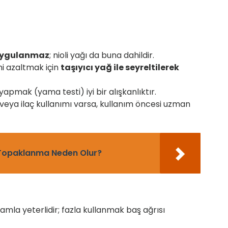
 uygulanmaz
; nioli yağı da buna dahildir.
ini azaltmak için
taşıyıcı yağ ile seyreltilerek
pmak (yama testi) iyi bir alışkanlıktır.
ı veya ilaç kullanımı varsa, kullanım öncesi uzman
 Topaklanma Neden Olur?
mla yeterlidir; fazla kullanmak baş ağrısı