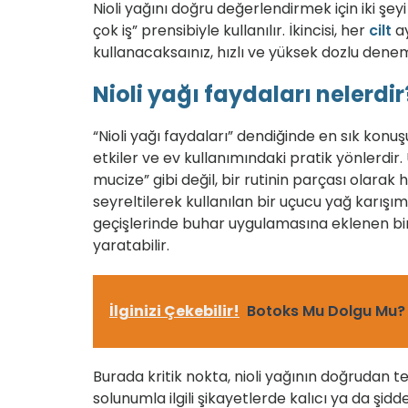
Nioli yağını doğru değerlendirmek için iki şeyi
çok iş” prensibiyle kullanılır. İkincisi, her
cilt
ay
kullanacaksaınız, hızlı ve yüksek dozlu dene
Nioli yağı faydaları nelerdir
“Nioli yağı faydaları” dendiğinde en sık konuş
etkiler ve ev kullanımındaki pratik yönlerdir
mucize” gibi değil, bir rutinin parçası olarak h
seyreltilerek kullanılan bir uçucu yağ karışım
geçişlerinde buhar uygulamasına eklenen bir
yaratabilir.
İlginizi Çekebilir!
Botoks Mu Dolgu Mu?
Burada kritik nokta, nioli yağının doğrudan t
solunumla ilgili şikayetlerde kalıcı ya da şi