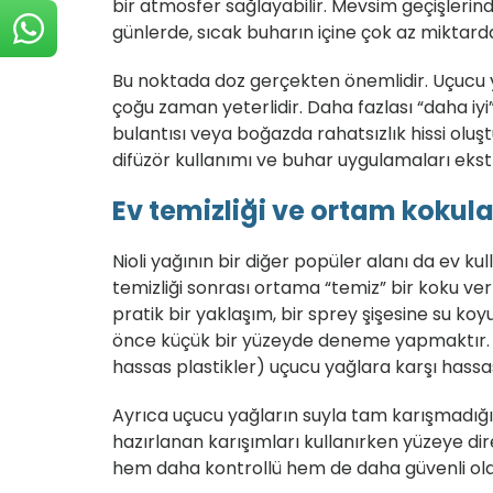
bir atmosfer sağlayabilir. Mevsim geçişlerin
günlerde, sıcak buharın içine çok az miktar
Bu noktada doz gerçekten önemlidir. Uçucu 
çoğu zaman yeterlidir. Daha fazlası “daha iy
bulantısı veya boğazda rahatsızlık hissi olu
difüzör kullanımı ve buhar uygulamaları ekstr
Ev temizliği ve ortam koku
Nioli yağının bir diğer popüler alanı da ev ku
temizliği sonrası ortama “temiz” bir koku ve
pratik bir yaklaşım, bir sprey şişesine su k
önce küçük bir yüzeyde deneme yapmaktır. Çü
hassas plastikler) uçucu yağlara karşı hassas 
Ayrıca uçucu yağların suyla tam karışmadığ
hazırlanan karışımları kullanırken yüzeye di
hem daha kontrollü hem de daha güvenli olab