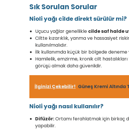
Sık Sorulan Sorular
Nioli yağı cilde direkt sürülür mi?
Uçucu yağlar genellikle
cilde saf halde
Ciltte kızarıklık, yanma ve hassasiyet risk
kullanılmalıdır.
İlk kullanımda küçük bir bölgede deneme ya
Hamilelik, emzirme, kronik cilt hastalıklar
görüşü almak daha güvenlidir.
İlginizi Çekebilir!
Güneş Kremi Altında
Nioli yağı nasıl kullanılır?
Difüzör:
Ortamı ferahlatmak için birkaç da
yapabilir.