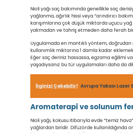
Nioli yağı saç bakımında genellikle saç derisi
yağlanma, ağırlık hissi veya “arındırıcı bak
karışımlarına çok düşük miktarda uçucu yağ e
yakmadan ve tahriş etmeden daha ferah bir 
Uygulamada en mantıklı yöntem, doğrudan s
kullanımlık miktarına 1 damla kadar ekleme
Eğer saç deriniz hassassa, egzama eğilimi v
yaşadıysanız bu tür uygulamaları daha da di
İlginizi Çekebilir!
Avrupa Yakası Lazer E
Aromaterapi ve solunum ferah
Nioli yağı, kokusu itibarıyla evde “temiz hava
yağlardan biridir. Difüzörde kullanıldığında or