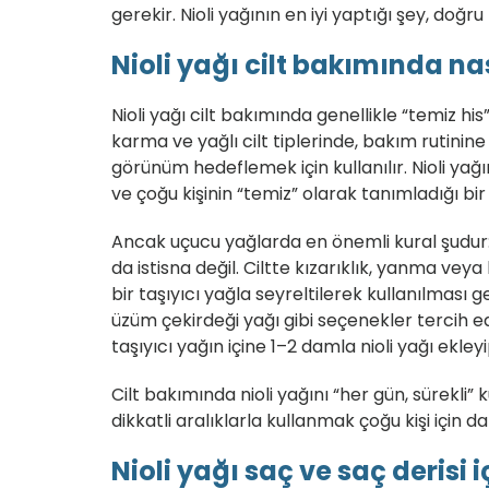
gerekir. Nioli yağının en iyi yaptığı şey, doğru
Nioli yağı cilt bakımında nas
Nioli yağı cilt bakımında genellikle “temiz his” 
karma ve yağlı cilt tiplerinde, bakım rutinin
görünüm hedeflemek için kullanılır. Nioli y
ve çoğu kişinin “temiz” olarak tanımladığı bi
Ancak uçucu yağlarda en önemli kural şudur
da istisna değil. Ciltte kızarıklık, yanma vey
bir taşıyıcı yağla seyreltilerek kullanılması g
üzüm çekirdeği yağı gibi seçenekler tercih ed
taşıyıcı yağın içine 1–2 damla nioli yağı ek
Cilt bakımında nioli yağını “her gün, sürekli
dikkatli aralıklarla kullanmak çoğu kişi için da
Nioli yağı saç ve saç derisi i