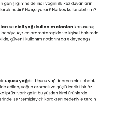
genişliği. Yine de nioli yağını ilk kez duyanların
olarak nedir? Ne işe yarar? Herkes kullanabilir mi?
ları
ve
nioli yağı kullanım alanları
konusunu;
 alacağız. Ayrıca aromaterapide ve kişisel bakımda
lde, güvenli kullanım notlarını da ekleyeceğiz.
bir
uçucu yağ
dır. Uçucu yağ denmesinin sebebi,
lde edilen, yoğun aromalı ve güçlü içerikli bir öz
kaliptüs-vari” gelir; bu yüzden kimi ürünlerde
lerinde ise “temizleyici” karakteri nedeniyle tercih