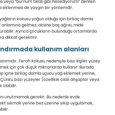
de veya “burnum tıkalı gibi hissediyorum” denilen
da eklenmesi de yaygın bir yöntemdir.
yağların kokusu yoğun olduğu için birkaç damla
i” anlamına gelmez; aksine baş ağrısı, mide
şturabilir. Ayrıca çocukların bulunduğu ortamlarda
a dikkat gerektirir.
landırmada kullanım alanları
llanımıdır. Ferah kokusu nedeniyle bazı kişiler yüzey
rmek için çok düşük miktarlarda kullanır. Burada
oyup içine birkaç damla uçucu yağ eklemek yerine,
nkü bazı yüzeyler (özellikle cilalı ahşaplar veya
olabilir.
ını unutmamak gerekir. Bu nedenle evde
rekt sıkmak yerine bez üzerine sıkıp uygulamak,
ilir.