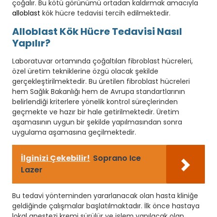
çoğalır. Bu kötü görünümü ortadan kaldırmak amacıyla
alloblast
kök hücre tedavisi tercih edilmektedir.
Alloblast Kök Hücre Tedavisi Nasıl
Yapılır?
Laboratuvar ortamında çoğaltılan fibroblast hücreleri,
özel üretim tekniklerine özgü olacak şekilde
gerçekleştirilmektedir. Bu üretilen fibroblast hücreleri
hem Sağlık Bakanlığı hem de Avrupa standartlarının
belirlendiği kriterlere yönelik kontrol süreçlerinden
geçmekte ve hazır bir hale getirilmektedir. Üretim
aşamasının uygun bir şekilde yapılmasından sonra
uygulama aşamasına geçilmektedir.
İlginizi Çekebilir!
Soprano Ice
Lazer
Bu tedavi yönteminden yararlanacak olan hasta kliniğe
geldiğinde çalışmalar başlatılmaktadır. İlk önce hastaya
lokal anestezi kremi sürülür ve işlem yapılacak olan