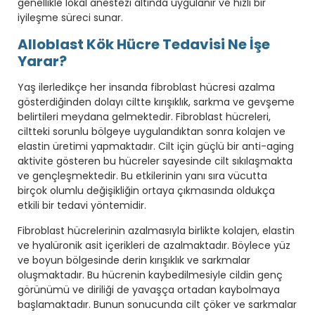
genellikle lokal anestezi altında uygulanır ve hızlı bir
iyileşme süreci sunar.
Alloblast Kök Hücre Tedavisi Ne İşe
Yarar?
Yaş ilerledikçe her insanda fibroblast hücresi azalma
gösterdiğinden dolayı ciltte kırışıklık, sarkma ve gevşeme
belirtileri meydana gelmektedir. Fibroblast hücreleri,
ciltteki sorunlu bölgeye uygulandıktan sonra kolajen ve
elastin üretimi yapmaktadır. Cilt için güçlü bir anti-aging
aktivite gösteren bu hücreler sayesinde cilt sıkılaşmakta
ve gençleşmektedir. Bu etkilerinin yanı sıra vücutta
birçok olumlu değişikliğin ortaya çıkmasında oldukça
etkili bir tedavi yöntemidir.
Fibroblast hücrelerinin azalmasıyla birlikte kolajen, elastin
ve hyalüronik asit içerikleri de azalmaktadır. Böylece yüz
ve boyun bölgesinde derin kırışıklık ve sarkmalar
oluşmaktadır. Bu hücrenin kaybedilmesiyle cildin genç
görünümü ve diriliği de yavaşça ortadan kaybolmaya
başlamaktadır. Bunun sonucunda cilt çöker ve sarkmalar