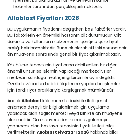
işlemler, bu alanda uzman ve deneyim sahibi
hekimler tarafından gerçekleştirilmektedir.
Alloblast Fiyatları 2026
Bu uygulamanın fiyatlarını değiştiren bazı faktörler vardır.
Bu faktörlerin en önemlisi hastanın cilt durumudur. Cilt
durumu ve kullanılan malzemenin içeriğine göre fiyat
aralığı belirlenmektedir. Buna ek olarak ciltteki soruna dair
ön muayene sonrasında genel bir fiyat çıkarılmaktadır.
Kök hücre tedavisinin fiyatlarına dahil edilen bir diğer
önemli unsur ise işlemin yapılacağı merkezdir. Her
merkezin sunduğu fiyat içeriği birbiri ile aynı değildir.
Özellikle vücudun belirli bölgelerine yapılan bu işlemler
için farklı fiyat aralıklarıyla karşılaşmak mümkündür.
Ancak
Alloblast
kök hücre tedavisi ile ilgili genel
anlamda detaylı bir bilgi alabilmek için uygulama
yapılacak olan sağlık merkezi veya klinikte ön muayene
olunmalıdır. Ön muayeneden sonra uygulamayı
yaptıracak olan hastaya tedavinin fiyatı ile ilgili bilgi
verilmektedir.
Alloblast Fiyatları 2026
hakkında bilgi