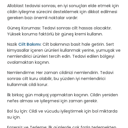
Alloblast tedavisi sonrası, en iyi sonuçları elde etmek için
cildin iyileşme sürecini desteklemek için dikkat edilmesi
gereken bazı önemli noktalar vardır:
Güneş Koruması: Tedavi sonrası cilt hassas olacaktır.
Yüksek koruma faktörlü bir güneş kremi kullanın.
Nazik
Cilt Bakımı
: Cilt bakımınızı basit hale getirin. Sert
kimyasallar içeren ürünleri kullanmak yerine, yumuşak ve
nemlendirici ürünleri tercih edin. Tedavi edilen bölgeyi
ovalamaktan kaçının.
Nemlendirme: Her zaman cildinizi nemlendirin. Tedavi
sonrası cilt kuru olabilir, bu yüzden iyi nemlendirici
kullanmak cildi korur.
İlk birkaç gün makyaj yapmaktan kaçının. Cildin yeniden
nefes alması ve iyileşmesi için zaman gerekir.
Bol Su İçin: Cildi ve vücudu iyileştirmek için bol miktarda
su için.
Egzersiz ve Terleme: İlk günlerde çok fazla terlemekten