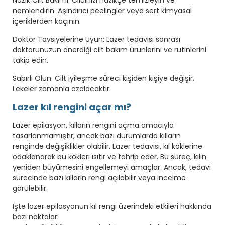
Nazik Cilt Bakımı: Cildinizi nazikçe temizleyin ve
nemlendirin. Aşındırıcı peelingler veya sert kimyasal
içeriklerden kaçının.
Doktor Tavsiyelerine Uyun: Lazer tedavisi sonrası
doktorunuzun önerdiği cilt bakım ürünlerini ve rutinlerini
takip edin.
Sabırlı Olun: Cilt iyileşme süreci kişiden kişiye değişir.
Lekeler zamanla azalacaktır.
Lazer kıl rengini açar mı?
Lazer epilasyon, kılların rengini açma amacıyla
tasarlanmamıştır, ancak bazı durumlarda kılların
renginde değişiklikler olabilir. Lazer tedavisi, kıl köklerine
odaklanarak bu kökleri ısıtır ve tahrip eder. Bu süreç, kılın
yeniden büyümesini engellemeyi amaçlar. Ancak, tedavi
sürecinde bazı kılların rengi açılabilir veya incelme
görülebilir.
İşte lazer epilasyonun kıl rengi üzerindeki etkileri hakkında
bazı noktalar: