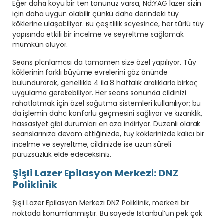
Eğer daha koyu bir ten tonunuz varsa, Nd:YAG lazer sizin
için daha uygun olabilir çünkü daha derindeki tüy
köklerine ulaşabiliyor. Bu çeşitlilik sayesinde, her türlü tüy
yapısında etkili bir incelme ve seyreltme sağlamak
mümkün oluyor.
Seans planlaması da tamamen size özel yapılıyor. Tüy
köklerinin farklı büyüme evrelerini göz önünde
bulundurarak, genellikle 4 ila 8 haftalık aralıklarla birkaç
uygulama gerekebiliyor. Her seans sonunda cildinizi
rahatlatmak için özel soğutma sistemleri kullanılıyor; bu
da işlemin daha konforlu geçmesini sağlıyor ve kızarıklık,
hassasiyet gibi durumları en aza indiriyor. Düzenli olarak
seanslarınıza devam ettiğinizde, tüy köklerinizde kalıcı bir
incelme ve seyreltme, cildinizde ise uzun süreli
pürüzsüzlük elde edeceksiniz.
Şişli Lazer Epilasyon Merkezi: DNZ
Poliklinik
Şişli Lazer Epilasyon Merkezi DNZ Poliklinik, merkezi bir
noktada konumlanmıştır. Bu sayede İstanbul’un pek çok