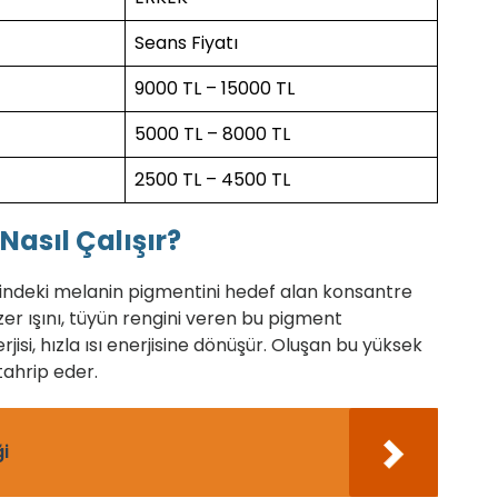
Seans
Fiyatı
9000 TL – 15000 TL
5000 TL – 8000 TL
2500 TL – 4500 TL
Nasıl Çalışır?
erindeki melanin pigmentini hedef alan konsantre
azer ışını, tüyün rengini veren bu pigment
rjisi, hızla ısı enerjisine dönüşür. Oluşan bu yüksek
 tahrip eder.
i