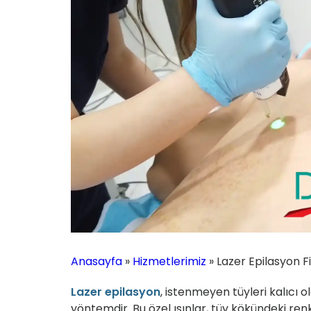
Anasayfa
»
Hizmetlerimiz
»
Lazer Epilasyon Fi
Lazer epilasyon
, istenmeyen tüyleri kalıcı o
yöntemdir. Bu özel ışınlar, tüy kökündeki re