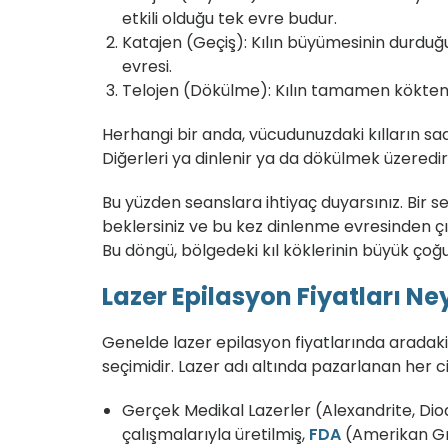
etkili olduğu tek evre
budur.
Katajen (Geçiş):
Kılın büyümesinin durduğu
evresi.
Telojen (Dökülme):
Kılın tamamen kökten a
Herhangi bir anda, vücudunuzdaki kılların sad
Diğerleri ya dinlenir ya da dökülmek üzeredir.
Bu yüzden seanslara ihtiyaç duyarsınız. Bir se
beklersiniz ve bu kez dinlenme evresinden çı
Bu döngü, bölgedeki kıl köklerinin büyük çoğ
Lazer Epilasyon Fiyatları Ney
Genelde lazer epilasyon fiyatlarında aradaki
seçimidir. Lazer adı altında pazarlanan her ci
Gerçek Medikal Lazerler (Alexandrite, Dio
çalışmalarıyla üretilmiş,
FDA
(Amerikan Gıda