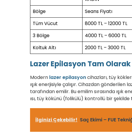
Bölge
Seans
Fiyatı
Tüm Vücut
8000 TL – 12000 TL
3 Bölge
4000 TL – 6000 TL
Koltuk Altı
2000 TL – 3000 TL
Lazer Epilasyon Tam Olarak 
Modern
lazer epilasyon
cihazları, tüy kökl
ışık enerjisiyle çalışır. Cihazdan gönderilen l
tarafından emilir. Bu emilim sırasında ışık ene
ısı, tüy kökünü (folikülü) kontrollü bir şekilde
İlginizi Çekebilir!
Saç Ekimi – FUE Tekniğ