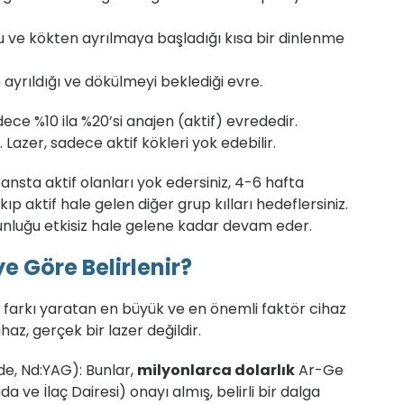
 ve kökten ayrılmaya başladığı kısa bir dinlenme
yrıldığı ve dökülmeyi beklediği evre.
ece %10 ila %20’si anajen (aktif) evrededir.
 Lazer, sadece aktif kökleri yok edebilir.
ansta aktif olanları yok edersiniz, 4-6 hafta
kıp aktif hale gelen
diğer
grup kılları hedeflersiniz.
unluğu etkisiz hale gelene kadar devam eder.
e Göre Belirlenir?
 farkı yaratan en büyük ve en önemli faktör cihaz
haz, gerçek bir lazer değildir.
de, Nd:YAG):
Bunlar,
milyonlarca dolarlık
Ar-Ge
 ve İlaç Dairesi) onayı almış, belirli bir dalga