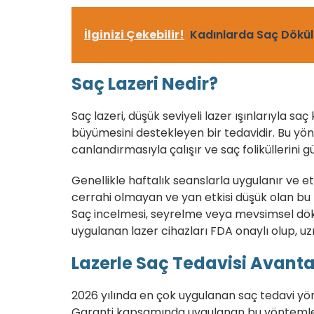
İlginizi Çekebilir!
Kadınlarda Saç Dökü
Saç Lazeri Nedir?
Saç lazeri, düşük seviyeli lazer ışınlarıyla s
büyümesini destekleyen bir tedavidir. Bu yönt
canlandırmasıyla çalışır ve saç foliküllerini g
Genellikle haftalık seanslarla uygulanır ve etki
cerrahi olmayan ve yan etkisi düşük olan bu t
Saç incelmesi, seyrelme veya mevsimsel dökül
uygulanan lazer cihazları FDA onaylı olup, u
Lazerle Saç Tedavisi Avanta
2026 yılında en çok uygulanan saç tedavi yön
Garanti kapsamında uygulanan bu yöntemle sa