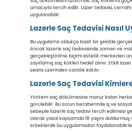
Saç dökülmesini azaltmak, saç köklerini gü
amacıyla tercih edilir. Lazer tedavisi, cerra
uygulanabilir.
Lazerle Saç Tedavisi Nasıl 
Bu uygulama oldukça basit bir şekilde gerçek
Ancak lazerle saç tedavisinde zaman ve ma
gerçekleştirilme biçimi estetik merkezleri ara
zayıflamış saç kökleri hedef alınır. Etkili laz
seans üzerinden canlılık katılır.
Lazerle Saç Tedavisi Kimler
Yöntem saç dökülmesine maruz kalan herkes
görülebilir. Bu sorun beraberinde iş ve sosy
sebeple lazerle saç tedavi tercih edilmesi g
olarak yasal kapsamda 18 yaşını doldurmuş 
erkeklerde bu uygulamadan faydalanabilirle