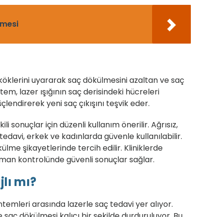
lmesi
aç köklerini uyararak saç dökülmesini azaltan ve saç
em, lazer ışığının saç derisindeki hücreleri
üçlendirerek yeni saç çıkışını teşvik eder.
li sonuçlar için düzenli kullanım önerilir. Ağrısız,
edavi, erkek ve kadınlarda güvenle kullanılabilir.
me şikayetlerinde tercih edilir. Kliniklerde
zman kontrolünde güvenli sonuçlar sağlar.
jlı mı?
temleri arasında lazerle saç tedavi yer alıyor.
ç dökülmesi kalıcı bir şekilde durduruluyor. Bu