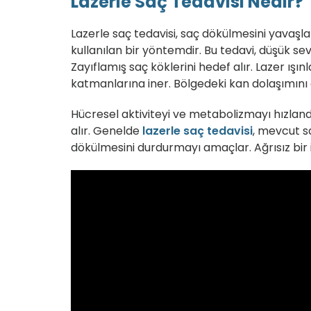
Lazerle Saç Tedavisi Nedir?
Lazerle saç tedavisi, saç dökülmesini yavaşl
kullanılan bir yöntemdir. Bu tedavi, düşük sevi
Zayıflamış saç köklerini hedef alır. Lazer ışınla
katmanlarına iner. Bölgedeki kan dolaşımını a
Hücresel aktiviteyi ve metabolizmayı hızlandır
alır. Genelde
lazerle saç tedavisi
, mevcut sa
dökülmesini durdurmayı amaçlar. Ağrısız bir i